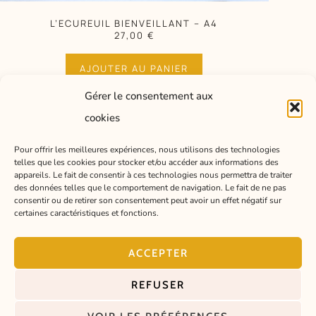
L’ECUREUIL BIENVEILLANT – A4
27,00
€
AJOUTER AU PANIER
Gérer le consentement aux
cookies
Pour offrir les meilleures expériences, nous utilisons des technologies
telles que les cookies pour stocker et/ou accéder aux informations des
appareils. Le fait de consentir à ces technologies nous permettra de traiter
PORTFOLIO
BOUTIQUE
des données telles que le comportement de navigation. Le fait de ne pas
© Lisa Léger –
consentir ou de retirer son consentement peut avoir un effet négatif sur
PRESTATIONS
COURRIER DE
Illustratrice
certaines caractéristiques et fonctions.
L'ATELIER
CONTACT
CONSEILS EN
Pau, France –
ACCEPTER
À PROPOS
DESSIN
2026
POLITIQUE DE
REFUSER
CONFIDENTIALITÉ