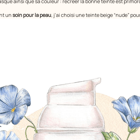
asque ainsi que sa couleur : recréer la bonne teinte est primord
ant un
soin pour la peau
, j’ai choisi une teinte beige “nude” pour