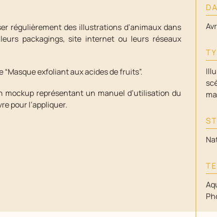
DA
Avr
ser régulièrement des illustrations d’animaux dans
leurs packagings, site internet ou leurs réseaux
TY
Ill
le “Masque exfoliant aux acides de fruits”.
scè
un mockup représentant un manuel d’utilisation du
man
re pour l’appliquer.
ST
Nat
TE
Aqu
Ph