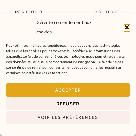
PORTFOLIO
BOUTIQUE
© Lisa Léger –
Gérer le consentement aux
PRESTATIONS
COURRIER DE
Illustratrice
L'ATELIER
cookies
CONTACT
CONSEILS EN
Pau, France –
À PROPOS
DESSIN
Pour offrir les meilleures expériences, nous utilisons des technologies
2026
telles que les cookies pour stocker et/ou accéder aux informations des
POLITIQUE DE
appareils. Le fait de consentir à ces technologies nous permettra de traiter
CONFIDENTIALITÉ
des données telles que le comportement de navigation. Le fait de ne pas
consentir ou de retirer son consentement peut avoir un effet négatif sur
certaines caractéristiques et fonctions.
ACCEPTER
REFUSER
VOIR LES PRÉFÉRENCES