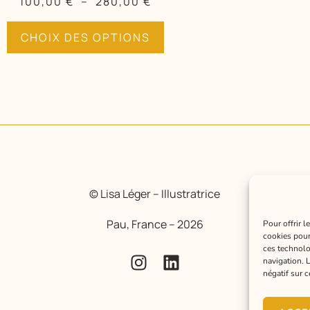
100,00
€
–
280,00
€
CHOIX DES OPTIONS
© Lisa Léger – Illustratrice
Pau, France – 2026
Pour offrir 
cookies pour
ces technolo
navigation. 
négatif sur c