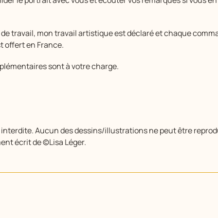
er le portrait avec vous et écouter vos remarques si vous en
e travail, mon travail artistique est déclaré et chaque comm
st offert en France.
pplémentaires sont à votre charge.
interdite. Aucun des dessins/illustrations ne peut être reprodu
nt écrit de ©Lisa Léger.