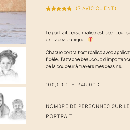
(
7
AVIS CLIENT)
Noté
7
5.00
sur 5
basé sur
notations
Le portrait personnalisé est idéal pour
client
un cadeau unique !
Chaque portrait est réalisé avec applicat
fidèle. J’attache beaucoup d’importance 
de la douceur à travers mes dessins.
100,00
€
–
345,00
€
NOMBRE DE PERSONNES SUR L
PORTRAIT