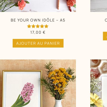
BE YOUR OWN IDÔLE – A5
17,00
€
Note
5.00
AJOUTER AU PANIER
sur 5