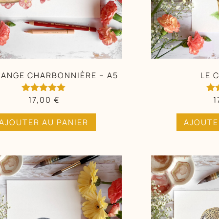
SANGE CHARBONNIÈRE – A5
LE 
17,00
€
1
Note
5.00
AJOUTER AU PANIER
AJOUTE
sur 5