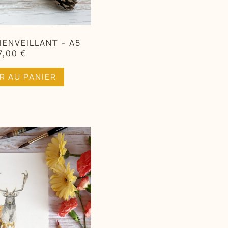
BIENVEILLANT – A5
7,00
€
R AU PANIER