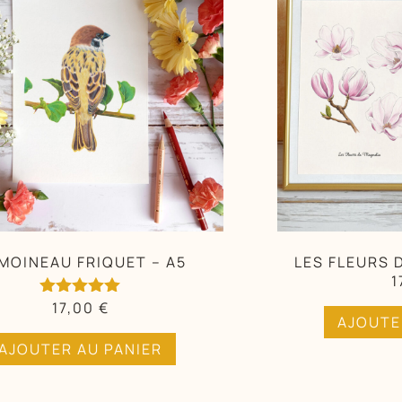
 MOINEAU FRIQUET – A5
LES FLEURS 
1
17,00
€
Note
AJOUTE
5.00
AJOUTER AU PANIER
sur 5