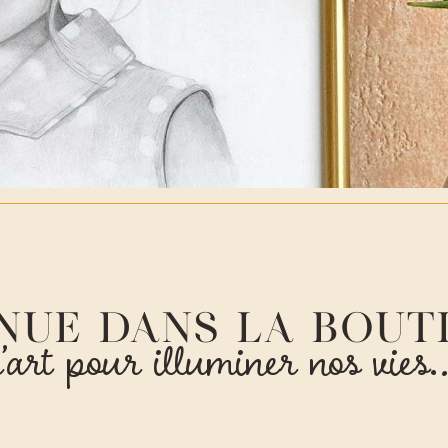
l’art pour illuminer nos vies
NUE DANS LA BOUT