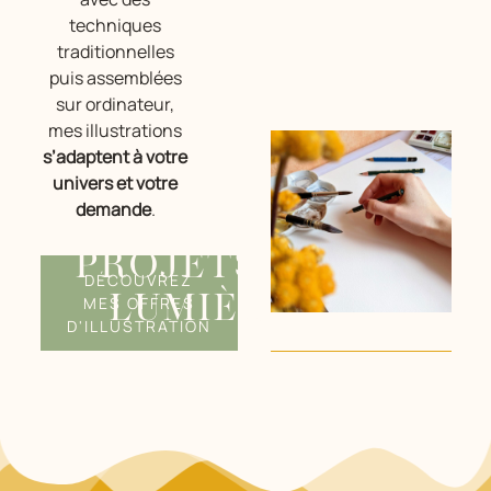
techniques
traditionnelles
puis assemblées
sur ordinateur,
mes illustrations
s’adaptent à votre
univers et votre
demande
.
PROJETS EN
DÉCOUVREZ
LUMIÈRE
MES OFFRES
D'ILLUSTRATION