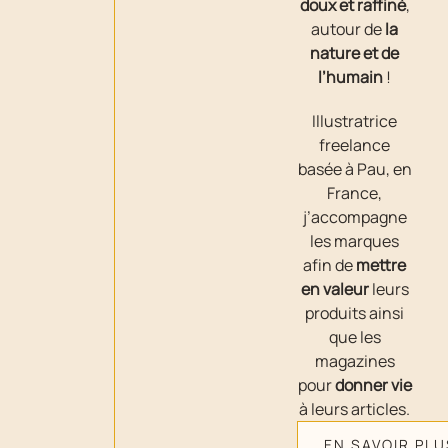
doux et raffiné
,
autour de
la
nature et de
l’humain
!
Illustratrice
freelance
basée à Pau, en
France,
j’accompagne
les marques
afin de
mettre
en valeur
leurs
produits ainsi
que les
magazines
pour
donner vie
à leurs articles.
EN SAVOIR PLU