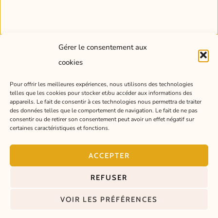
Gérer le consentement aux
cookies
Pour offrir les meilleures expériences, nous utilisons des technologies
telles que les cookies pour stocker et/ou accéder aux informations des
appareils. Le fait de consentir à ces technologies nous permettra de traiter
PORTFOLIO
BOUTIQUE
des données telles que le comportement de navigation. Le fait de ne pas
© Lisa Léger –
consentir ou de retirer son consentement peut avoir un effet négatif sur
PRESTATIONS
COURRIER DE
Illustratrice
certaines caractéristiques et fonctions.
L'ATELIER
CONTACT
CONSEILS EN
Pau, France –
ACCEPTER
À PROPOS
DESSIN
2026
POLITIQUE DE
REFUSER
CONFIDENTIALITÉ
VOIR LES PRÉFÉRENCES